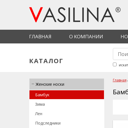
Перейти к основному содержанию
ГЛАВНАЯ
О КОМПАНИИ
НО
Найти
Фор
КАТАЛОГ
искат
Главная
Женские носки
Вы 
Бамб
Бамбук
Зима
Лен
Подследники