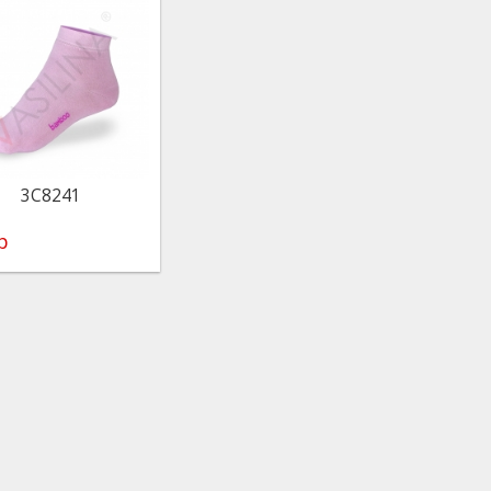
3C8241
р